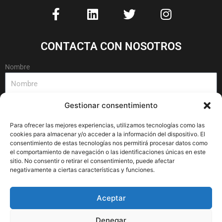
F
L
T
I
a
i
w
n
c
n
i
s
e
k
t
t
CONTACTA CON NOSOTROS
b
e
t
a
o
d
e
g
Nombre
o
i
r
r
k
n
a
-
m
Gestionar consentimiento
Email
f
Para ofrecer las mejores experiencias, utilizamos tecnologías como las
cookies para almacenar y/o acceder a la información del dispositivo. El
consentimiento de estas tecnologías nos permitirá procesar datos como
Mensaje
el comportamiento de navegación o las identificaciones únicas en este
sitio. No consentir o retirar el consentimiento, puede afectar
negativamente a ciertas características y funciones.
Aceptar
Denegar