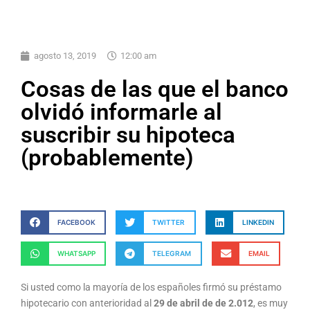
agosto 13, 2019
12:00 am
Cosas de las que el banco
olvidó informarle al
suscribir su hipoteca
(probablemente)
FACEBOOK
TWITTER
LINKEDIN
WHATSAPP
TELEGRAM
EMAIL
Si usted como la mayoría de los españoles firmó su préstamo
hipotecario con anterioridad al
29 de abril de de 2.012
, es muy