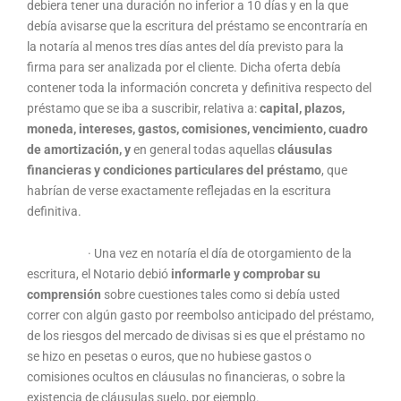
debiera tener una duración no inferior a 10 días y en la que
debía avisarse que la escritura del préstamo se encontraría en
la notaría al menos tres días antes del día previsto para la
firma para ser analizada por el cliente. Dicha oferta debía
contener toda la información concreta y definitiva respecto del
préstamo que se iba a suscribir, relativa a:
capital, plazos,
moneda, intereses, gastos, comisiones, vencimiento, cuadro
de amortización, y
en general todas aquellas
cláusulas
financieras y condiciones particulares del préstamo
, que
habrían de verse exactamente reflejadas en la escritura
definitiva.
· Una vez en notaría el día de otorgamiento de la
escritura, el Notario debió
informarle y comprobar su
comprensión
sobre cuestiones tales como si debía usted
correr con algún gasto por reembolso anticipado del préstamo,
de los riesgos del mercado de divisas si es que el préstamo no
se hizo en pesetas o euros, que no hubiese gastos o
comisiones ocultos en cláusulas no financieras, o sobre la
existencia de cláusulas suelo, por ejemplo.