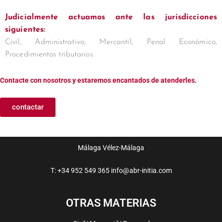
Judicialmente actuamos ante las jurisdicciones
siguientes:
Civil, Administrativo, Mercantil, Penal Económico,
Procedimientos tributarios.
Contacte con nosotros y estaremos encantados de atenderles.
contactar
Málaga
Vélez-Málaga
T: +34 952 549 365
info@abr-initia.com
OTRAS MATERIAS