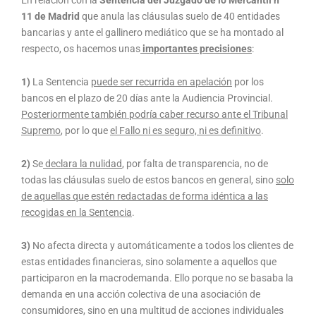
En relación con la
Sentencia del Juzgado de lo Mercantil nº
11 de Madrid
que anula las cláusulas suelo de 40 entidades
bancarias y ante el gallinero mediático que se ha montado al
respecto, os hacemos unas
importantes precisiones
:
1)
La Sentencia
puede ser recurrida en apelación
por los
bancos en el plazo de 20 días ante la Audiencia Provincial.
Posteriormente también podría caber recurso ante el Tribunal
Supremo
, por lo que
el Fallo ni es seguro, ni es definitivo
.
2)
Se
declara la nulidad
, por falta de transparencia, no de
todas las cláusulas suelo de estos bancos en general, sino
solo
de aquellas que estén redactadas de forma idéntica a las
recogidas en la Sentencia
.
3)
No afecta directa y automáticamente a todos los clientes de
estas entidades financieras, sino solamente a aquellos que
participaron en la macrodemanda. Ello porque no se basaba la
demanda en una acción colectiva de una asociación de
consumidores, sino en una multitud de acciones individuales