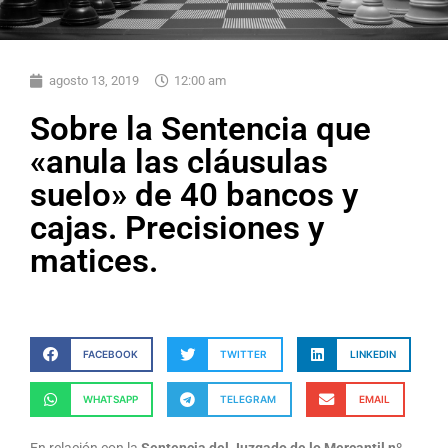
agosto 13, 2019
12:00 am
Sobre la Sentencia que
«anula las cláusulas
suelo» de 40 bancos y
cajas. Precisiones y
matices.
FACEBOOK
TWITTER
LINKEDIN
WHATSAPP
TELEGRAM
EMAIL