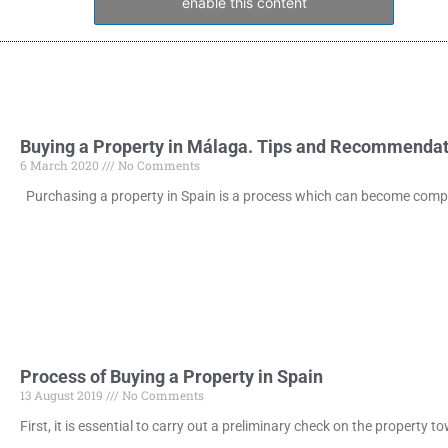
enable this content
Buying a Property in Málaga. Tips and Recommendat
6 March 2020
No Comments
Purchasing a property in Spain is a process which can become comp
Process of Buying a Property in Spain
13 August 2019
No Comments
First, it is essential to carry out a preliminary check on the property 