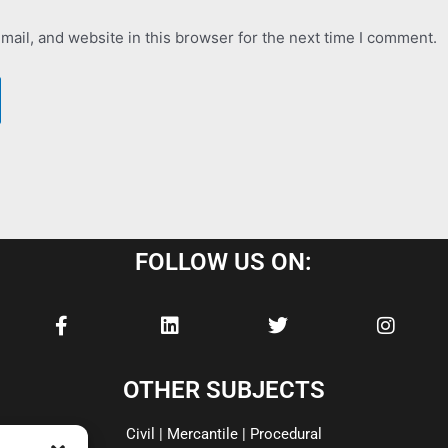
ail, and website in this browser for the next time I comment.
FOLLOW US ON:
F
L
T
I
a
i
w
n
c
n
i
s
e
k
t
t
b
e
t
a
OTHER SUBJECTS
o
d
e
g
o
i
r
r
Civil | Mercantile | Procedural
k
n
a