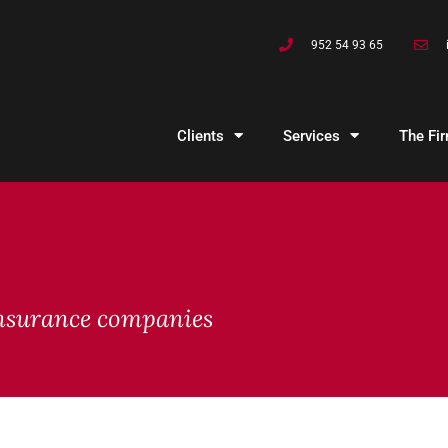
952 54 93 65
Clients
Services
The Fi
nsurance companies