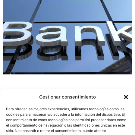
Gestionar consentimiento
For years we have been representing private clients and
Para ofrecer las mejores experiencias, utilizamos tecnologías como las
companies affected by banking malpractice in the
cookies para almacenar y/o acceder a la información del dispositivo. El
commercialization of complex financial products, such as
consentimiento de estas tecnologías nos permitirá procesar datos como
convertible bonds, Swaps and so on.
el comportamiento de navegación o las identificaciones únicas en este
sitio. No consentir o retirar el consentimiento, puede afectar