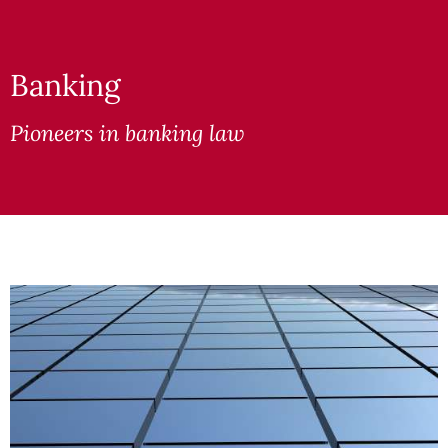
Banking
Pioneers in banking law