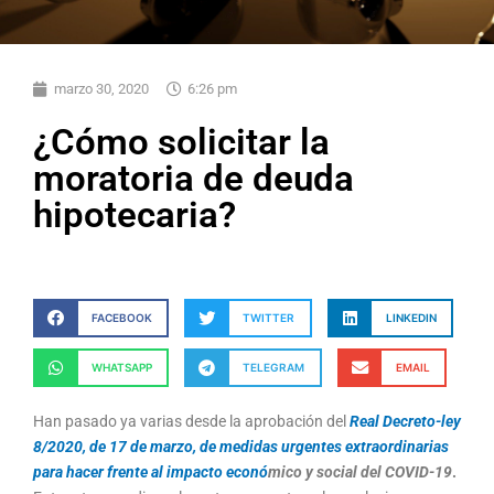
marzo 30, 2020
6:26 pm
¿Cómo solicitar la
moratoria de deuda
hipotecaria?
FACEBOOK
TWITTER
LINKEDIN
WHATSAPP
TELEGRAM
EMAIL
Han pasado ya varias desde la aprobación del
Real Decreto-ley
8/2020, de 17 de marzo, de medidas urgentes extraordinarias
para hacer frente al impacto econ
ó
mico y social del COVID-19
.