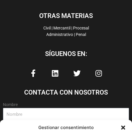
OTRAS MATERIAS
Civil | Mercantil | Procesal
Administrativo | Penal
SÍGUENOS EN:
F
L
T
I
a
i
w
n
c
n
i
s
e
k
t
t
CONTACTA CON NOSOTROS
b
e
t
a
o
d
e
g
Nombre
o
i
r
r
k
n
a
-
m
Gestionar consentimiento
Email