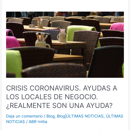
CRISIS
CORONAVIRUS.
AYUDAS
A
LOS
LOCALES
DE
NEGOCIO.
¿REALMENTE
SON
UNA
AYUDA?
CRISIS CORONAVIRUS. AYUDAS A
LOS LOCALES DE NEGOCIO.
¿REALMENTE SON UNA AYUDA?
Deja un comentario
/
Blog
,
Blog|ÚLTIMAS NOTICIAS
,
ÚLTIMAS
NOTICIAS
/
ABR-Initia