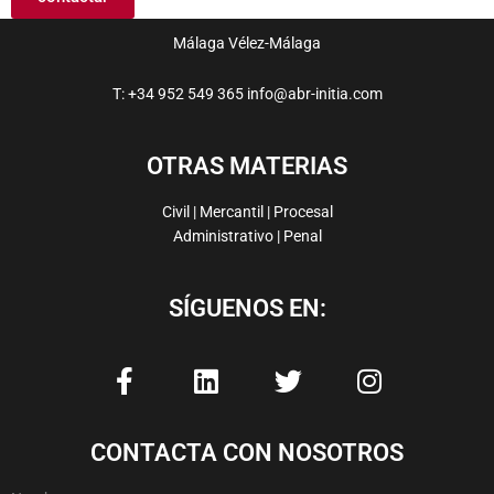
Málaga
Vélez-Málaga
T: +34 952 549 365
info@abr-initia.com
OTRAS MATERIAS
Civil | Mercantil | Procesal
Administrativo | Penal
SÍGUENOS EN:
F
L
T
I
a
i
w
n
c
n
i
s
e
k
t
t
CONTACTA CON NOSOTROS
b
e
t
a
o
d
e
g