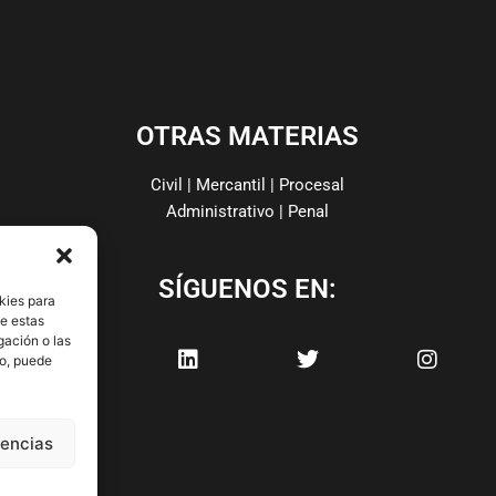
OTRAS MATERIAS
Civil | Mercantil | Procesal
Administrativo | Penal
SÍGUENOS EN:
kies para
de estas
F
L
T
I
gación o las
a
i
w
n
to, puede
c
n
i
s
e
k
t
t
b
e
t
a
o
d
e
g
rencias
o
i
r
r
k
n
a