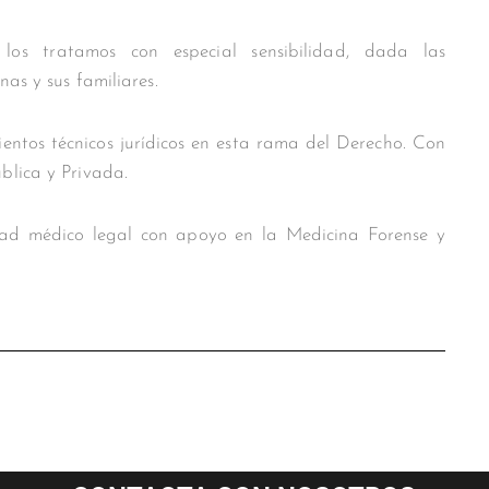
los tratamos con especial sensibilidad, dada las
as y sus familiares.
entos técnicos jurídicos en esta rama del Derecho. Con
blica y Privada.
idad médico legal con apoyo en la Medicina Forense y